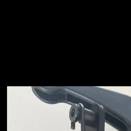
คำอธิบาย
ขาทรายติดปืน
น้ำหนักเบา bipod ปรับความสูงฟุต.
ปรับความสูงขายึดทำจากอลูมิเนียมน้ำหนักเบา
วัสดุ: อลูมิเนียมอัลลอยด์
สี: สีดำ
ยืดหดได้ 6-9 นิ้ว, 8-13″, 9-15″, 16-29″
ปรับตะแคง
มี port lock