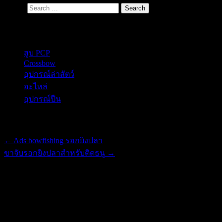
Search
Secondary Menu
สูบ PCP
Crossbow
อุปกรณ์ล่าสัตว์
อะไหล่
อุปกรณ์ปืน
Post navigation
←
Ads bowfishing รอกยิงปลา
ขาจับรอกยิงปลาสำหรับติดธนู
→
ขาทราย