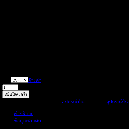
Price
฿
1,200.00
–
฿
2,200.00
range:
฿1,200.00
ขาทรายติดปืน
through
฿2,200.00
น้ำหนักเบา bipod ปรับความสูงฟุต.
ปรับความสูงขายึดทำจากอลูมิเนียมน้ำหนักเบา
วัสดุ: อลูมิเนียมอัลลอยด์
สี: สีดำ
ยืดหดได้ 6-9 นิ้ว, 8-13″, 9-15″, 16-29″
ปรับตะแคง
มี port lock
Size
ล้างค่า
จำนวน
หยิบใส่ตะกร้า
ขาทราย
รหัสสินค้า:
tripod01
หมวดหมู่:
อุปกรณ์ปืน
ป้ายกำกับ:
อุปกรณ์ปืน
ชิ้น
คำอธิบาย
ข้อมูลเพิ่มเติม