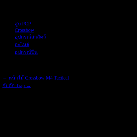
Secondary Menu
สูบ PCP
Crossbow
อุปกรณ์ล่าสัตว์
อะไหล่
อุปกรณ์ปืน
Post navigation
←
หน้าไม้ Crossbow M4 Tactical
กับดัก Trap
→
Nut1911(น็อต/บู้ช)
Price
฿
600.00
–
฿
1,100.00
range: