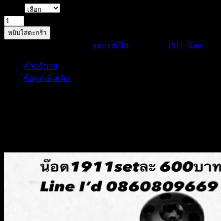
฿600.00
Color
through
จำนวน
฿1,100.00
หยิบใส่ตะกร้า
Nut1911(น็อต/
รหัสสินค้า:
Nut
หมวดหมู่:
อุปกรณ์ปืน
ป้ายกำกับ:
1911
,
น๊อต
บู้ช)
ชิ้น
คำอธิบาย
ข้อมูลเพิ่มเติม
คำอธิบาย
น๊อต1911