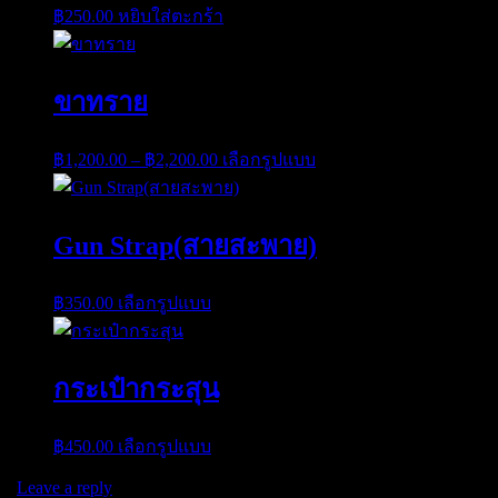
฿
250.00
หยิบใส่ตะกร้า
ขาทราย
Price
This
฿
1,200.00
–
฿
2,200.00
เลือกรูปแบบ
range:
product
has
฿1,200.00
multiple
through
variants.
Gun Strap(สายสะพาย)
฿2,200.00
The
options
may
This
฿
350.00
เลือกรูปแบบ
be
product
chosen
has
on
multiple
the
variants.
กระเป๋ากระสุน
product
The
page
options
may
This
฿
450.00
เลือกรูปแบบ
be
product
chosen
has
|
Leave a reply
on