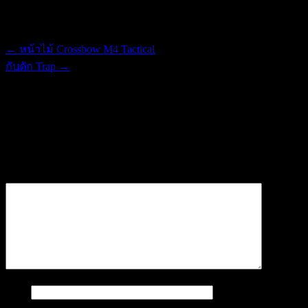
multiple
the
variants.
Post navigation
product
The
page
options
←
หน้าไม้ Crossbow M4 Tactical
may
be
กับดัก Trap
→
chosen
on
ใส่ความเห็น
the
product
page
อีเมลของคุณจะไม่แสดงให้คนอื่นเห็น
ช่องข้อมูลจำเป็นถูกทำ
เครื่องหมาย
*
ความเห็น
*
ชื่อ
*