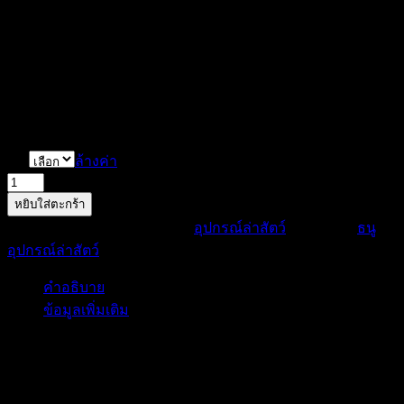
Price
฿
350.00
–
฿
550.00
range:
฿350.00
ขาจับรอกยิงปลาสำหรับติดธนู
through
฿550.00
Set
ล้างค่า
จำนวน
หยิบใส่ตะกร้า
ขา
รหัสสินค้า:
tripod02
หมวดหมู่:
อุปกรณ์ล่าสัตว์
ป้ายกำกับ:
ธนู
,
จับ
อุปกรณ์ล่าสัตว์
รอก
ยิง
คำอธิบาย
ปลา
ข้อมูลเพิ่มเติม
สำหรับ
ติด
คำอธิบาย
ธนู
ชิ้น
ขาจับรอกยิงปลาสำหรับติดธนู