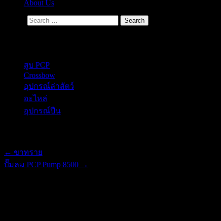
About Us
Search
Secondary Menu
สูบ PCP
Crossbow
อุปกรณ์ล่าสัตว์
อะไหล่
อุปกรณ์ปืน
Post navigation
←
ขาทราย
ปั๊มลม PCP Pump 8500
→
ขาจับรอกยิงปลาสำหรับติดธนู