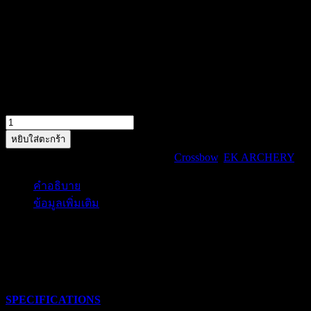
385 FPS
SPEED
200 LBS
DRAW WEIGHT
14″
POWER STROKE
19″cocked 21.75″Uncocked
AXLE TO AXLE
8.6 LBS
MASS WEIGHT (BOW ONLY)
38.5″
LENGTH
มีสินค้าอยู่ 5 (สามารถสั่งจองสินค้าได้)
จำนวน
TITAN
หยิบใส่ตะกร้า
(Black)
รหัสสินค้า:
TITAN Black
หมวดหมู่:
Crossbow
,
EK ARCHERY
ป้
ชิ้น
คำอธิบาย
ข้อมูลเพิ่มเติม
คำอธิบาย
SPECIFICATIONS