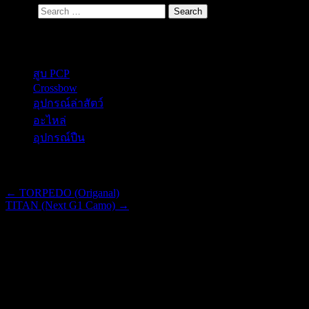
Search
Secondary Menu
สูบ PCP
Crossbow
อุปกรณ์ล่าสัตว์
อะไหล่
อุปกรณ์ปืน
Post navigation
←
TORPEDO (Origanal)
TITAN (Next G1 Camo)
→
TITAN (Black)
฿
33,300.00