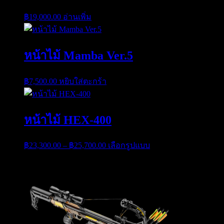
฿
19,000.00
อ่านเพิ่ม
หน้าไม้ Mamba Ver.5
฿
7,500.00
หยิบใส่ตะกร้า
หน้าไม้ HEX-400
Price
This
฿
23,300.00
–
฿
25,700.00
เลือกรูปแบบ
range:
product
has
฿23,300.00
multiple
through
variants.
฿25,700.00
The
options
may
be
chosen