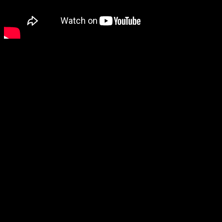
Ek archery titan 385FPS