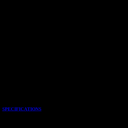
฿
12,700.00
SPECIFICATIONS
220 FPS
SPEED
5 LBS
DRAW WEIGHT9