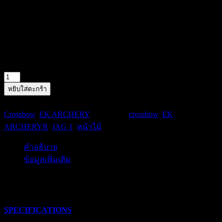
10″
POWER STROKE
5.7 LBS
MASS WEIGHT (BOW ONLY)
35″
LENGTH
มีสินค้าอยู่ 5
จำนวน
JAG
หยิบใส่ตะกร้า
1
รหัสสินค้า:
JAG 1 BLACK(95LBS)DELUXE
หมวดหมู่:
BLACK(95LBS)DELUXE
Crossbow
,
EK ARCHERY
ป้ายกำกับ:
crossbow
,
EK
ชิ้น
ARCHERYR
,
JAG 1
,
หน้าไม้
คำอธิบาย
ข้อมูลเพิ่มเติม
คำอธิบาย
SPECIFICATIONS