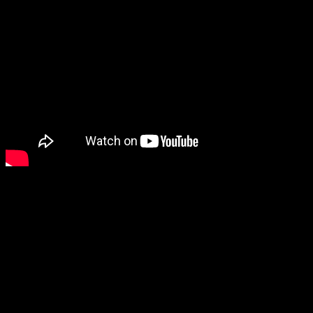
ข้อมูลเพิ่มเติม
น้ำหนัก
10 กก.
ขนาด
30 × 20 × 20 เซนติเมตร
Color
BLACK, CAMO