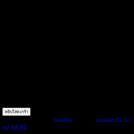
฿
7,500.00
Draw Weight: 120lb
Velocity: 270-320 fps
Weight: 2.46lbs
Power Stroke:7″
Range: 60m
Frame: Metal
Limbs: Fibreglass
มีสินค้าอยู่ 1
จำนวน
หยิบใส่ตะกร้า
หน้า
รหัสสินค้า:
F2
หมวดหมู่:
Crossbow
ป้ายกำกับ:
Crossbow F2
,
F2
,
ไม้
ธนู
,
หน้าไม้
Mamba