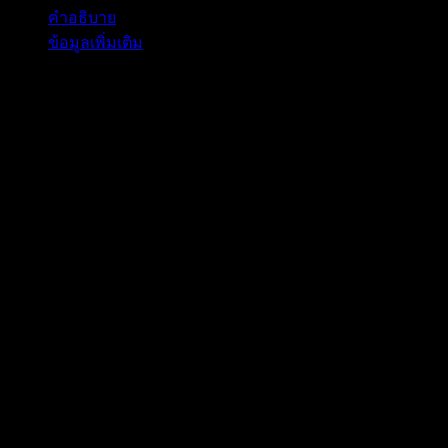
Ver.5
คำอธิบาย
ชิ้น
ข้อมูลเพิ่มเติม
คำอธิบาย
Draw Weight: 120lb
Velocity: 270-320 fps
Weight: 2.46lbs
Power Stroke:7″
Range: 60m
Frame: Metal
Limbs: Fibreglass
อัพเกรดล่าสุด
สายใหญ่ ลิ้มหนา ระบบขึ้นสายใหม่ ระบบลั่นไกใหม่