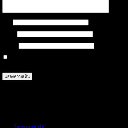
ชื่อ
*
อีเมล
*
เว็บไซต์
บันทึกชื่อ, อีเมล และชื่อเว็บไซต์ของฉันบนเบราว์เซอร์นี้
สำหรับการแสดงความเห็นครั้งถัดไป
ติดต่อ Call Center & Line
Line ID :0860809669 C9
เรื่องล่าสุด
โลกของหน้าไม้