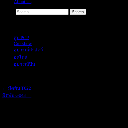
About Us
Search
Secondary Menu
สูบ PCP
Crossbow
อุปกรณ์ล่าสัตว์
อะไหล่
อุปกรณ์ปืน
Post navigation
←
มีดพับ T022
มีดพับ G043
→
มีดพับ G016