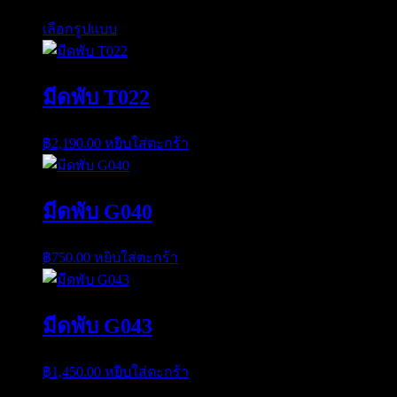
This
เลือกรูปแบบ
product
has
multiple
variants.
มีดพับ T022
The
options
may
฿
2,190.00
หยิบใส่ตะกร้า
be
chosen
on
the
มีดพับ G040
product
page
฿
750.00
หยิบใส่ตะกร้า
มีดพับ G043
฿
1,450.00
หยิบใส่ตะกร้า