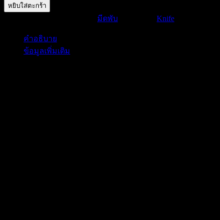
หยิบใส่ตะกร้า
มีด
รหัสสินค้า:
G016
หมวดหมู่:
มีดพับ
ป้ายกำกับ:
Knife
พับ
G016
คำอธิบาย
ชิ้น
ข้อมูลเพิ่มเติม
คำอธิบาย
ยี่ห้อ:OLTIANS
ความยาวเต็ม: 6.3 นิ้ว
โครงสร้าง: การเปิดด้านข้าง
แบริ่ง: แบริ่งบอล
น้ําหนักสุทธิ: 37 กรัม / 1.2 ออนซ์
ความยาวด้ามจับ: 3.5 นิ้ว
วัสดุจัดการ: G10