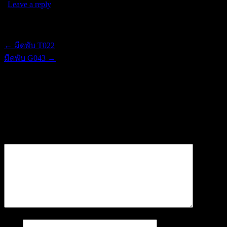
|
Leave a reply
Post navigation
←
มีดพับ T022
มีดพับ G043
→
ใส่ความเห็น
อีเมลของคุณจะไม่แสดงให้คนอื่นเห็น
ช่องข้อมูลจำเป็นถูกทำ
เครื่องหมาย
*
ความเห็น
*
ชื่อ
*