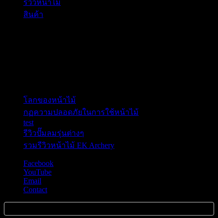
รีวิวหน้าไม้
(1)
สินค้า
(1)
ติดต่อ Call Center & Line
Line ID :0860809669 C9
เรื่องล่าสุด
โลกของหน้าไม้
กฏความปลอดภัยในการใช้หน้าไม้
test
รีวิวปั๊มลมรุ่นต่างๆ
รวมรีวิวหน้าไม้ EK Archery
Facebook
YouTube
Email
Contact