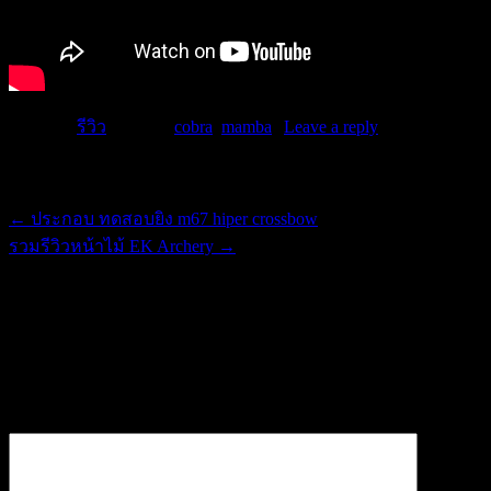
Posted in
รีวิว
|
Tagged
cobra
,
mamba
|
Leave a reply
Post navigation
←
ประกอบ ทดสอบยิง m67 hiper crossbow
รวมรีวิวหน้าไม้ EK Archery
→
ใส่ความเห็น
อีเมลของคุณจะไม่แสดงให้คนอื่นเห็น
ช่องข้อมูลจำเป็นถูกทำ
เครื่องหมาย
*
ความเห็น
*