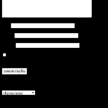
ชื่อ
*
อีเมล
*
เว็บไซต์
บันทึกชื่อ, อีเมล และชื่อเว็บไซต์ของฉันบนเบราว์เซอร์นี้
สำหรับการแสดงความเห็นครั้งถัดไป
หมวดหมู่สินค้า
หน้า