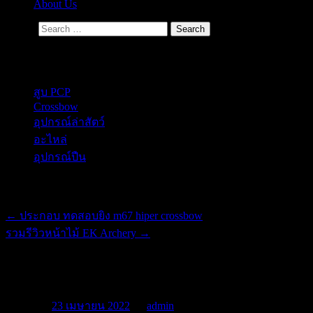
About Us
Search
Secondary Menu
สูบ PCP
Crossbow
อุปกรณ์ล่าสัตว์
อะไหล่
อุปกรณ์ปืน
Post navigation
←
ประกอบ ทดสอบยิง m67 hiper crossbow
รวมรีวิวหน้าไม้ EK Archery
→
เปรียบเทียบหน้าไม้สั้น cobra vs mamba
Posted on
23 เมษายน 2022
by
admin