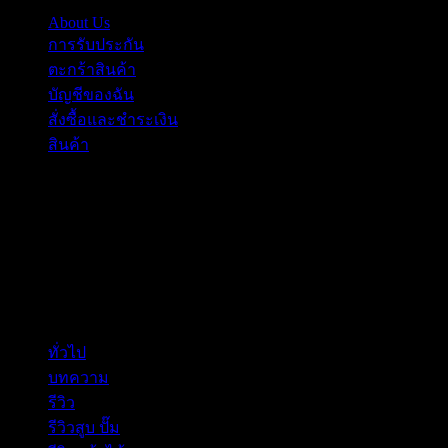
About Us
การรับประกัน
ตะกร้าสินค้า
บัญชีของฉัน
สั่งซื้อและชำระเงิน
สินค้า
เกี่ยวกับเรา
ขายอุปกรณ์ล่าสัตว์ ยังชีพ PCP สูบPCP อุปกรณ์PCP สูบแรงดัน
สูง ยางรองพานท้าย ขาทราย อุปกณ์ล่า Crossbow
หมวดหมู่
ทั่วไป
(2)
บทความ
(5)
รีวิว
(16)
รีวิวสูบ ปั๊ม
(1)