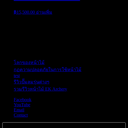
฿
15,500.00
อ่านเพิ่ม
ติดต่อ Call Center & Line
Line ID :0860809669 C9
เรื่องล่าสุด
โลกของหน้าไม้
กฏความปลอดภัยในการใช้หน้าไม้
test
รีวิวปั๊มลมรุ่นต่างๆ
รวมรีวิวหน้าไม้ EK Archery
Facebook
YouTube
Email
Contact