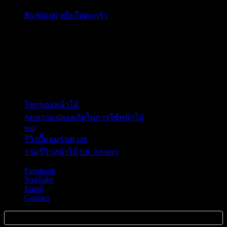
฿
5,900.00
หยิบใส่ตะกร้า
ติดต่อ Call Center & Line
Line ID :0860809669 C9
เรื่องล่าสุด
โลกของหน้าไม้
กฏความปลอดภัยในการใช้หน้าไม้
test
รีวิวปั๊มลมรุ่นต่างๆ
รวมรีวิวหน้าไม้ EK Archery
Facebook
YouTube
Email
Contact